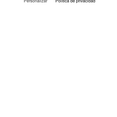
Personalizar
Política de privacidad
Pruebas y opiniones
Pruebas y opiniones de colchones
Opiniones por marca
Comparativa de colchones
TOP colchones
Opiniones de somieres
Opiniones de almohadas
Opiniones de edredones
Opiniones de cubrecolchones
Guías y consejos
Cómo elegir tu colchón