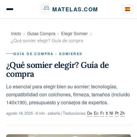
Panel de gestión de cookies
MATELAS.COM
Pruebas de colchones
Inicio
Guias Compra
Elegir Somier
¿Qué somier elegir? Guía de compra
GUÍA DE COMPRA • SOMIERES
Pruebas de ropa de cama
¿Qué somier elegir? Guía de
compra
Lo esencial para elegir bien su somier: tecnologías,
Guías de compra
compatibilidad con colchones, firmeza, tamaños (incluido
140x190), presupuesto y consejos de expertos.
agosto 18, 2025
· 6 min · zakaria | Traducciones:
De
En
Fr
It
Nl
Pt
Zh
Consejos