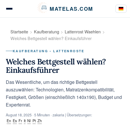
Cookie-Einstellungen
MATELAS.COM
Matratzen Tests & Bewertungen
Startseite
Kaufberatung
Lattenrost Waehlen
Welches Bettgestell wählen? Einkaufsführer
KAUFBERATUNG • LATTENROSTE
Bettwaren Tests
Welches Bettgestell wählen?
Einkaufsführer
Das Wesentliche, um das richtige Bettgestell
Kaufberatung
auszuwählen: Technologien, Matratzenkompatibilität,
Festigkeit, Größen (einschließlich 140x190), Budget und
Expertenrat.
Ratgeber
August 18, 2025
· 5 Minuten · zakaria | Übersetzungen:
En
Es
Fr
It
Nl
Pt
Zh