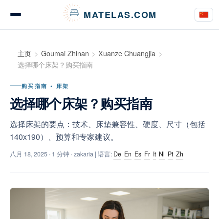
Cookie管理面板
MATELAS.COM
床垫测评与意见
主页
Goumai Zhinan
Xuanze Chuangjia
选择哪个床架？购买指南
购买指南 • 床架
床上用品测评
选择哪个床架？购买指南
选择床架的要点：技术、床垫兼容性、硬度、尺寸（包括
140x190）、预算和专家建议。
购买指南
八月 18, 2025
· 1 分钟 · zakaria | 语言:
De
En
Es
Fr
It
Nl
Pt
Zh
建议