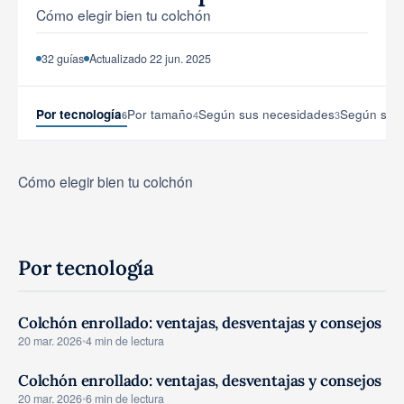
Cómo elegir bien tu colchón
Herramientas y simuladores
32 guías
Actualizado 22 jun. 2025
Por tecnología
Por tamaño
Según sus necesidades
Según su p
4
3
6
Cómo elegir bien tu colchón
Por tecnología
Colchón enrollado: ventajas, desventajas y consejos
GUIAS COMPRA
20 mar. 2026
•
4 min de lectura
Colchón enrollado: ventajas, desventajas y consejos
GUIAS COMPRA
20 mar. 2026
•
6 min de lectura