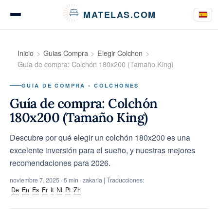
Panel de gestión de cookies
MATELAS.COM
Pruebas de colchones
Inicio
Guias Compra
Elegir Colchon
Guía de compra: Colchón 180x200 (Tamaño King)
GUÍA DE COMPRA • COLCHONES
Pruebas de ropa de cama
Guía de compra: Colchón
180x200 (Tamaño King)
Descubre por qué elegir un colchón 180x200 es una
Guías de compra
excelente inversión para el sueño, y nuestras mejores
recomendaciones para 2026.
noviembre 7, 2025
· 5 min · zakaria | Traducciones:
Consejos
De
En
Es
Fr
It
Nl
Pt
Zh