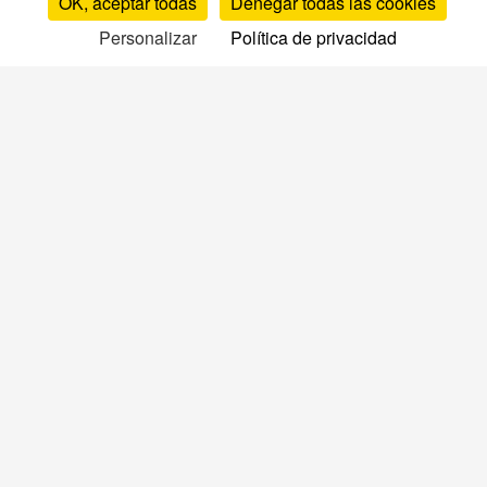
OK, aceptar todas
Denegar todas las cookies
Personalizar
Política de privacidad
Pruebas y opiniones
Pruebas y opiniones de colchones
Opiniones por marca
Comparativa de colchones
TOP colchones
Opiniones de somieres
Opiniones de almohadas
Opiniones de edredones
Opiniones de cubrecolchones
Guías y consejos