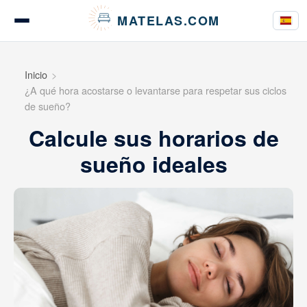
Panel de gestión de cookies
MATELAS.COM
Pruebas de colchones
Inicio
¿A qué hora acostarse o levantarse para respetar sus ciclos
de sueño?
Calcule sus horarios de
Pruebas de ropa de cama
sueño ideales
Guías de compra
Consejos