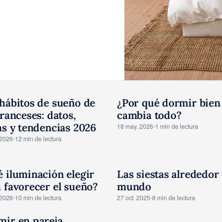
hábitos de sueño de
¿Por qué dormir bien 
ONSEJOS
CONSEJOS
franceses: datos,
cambia todo?
as y tendencias 2026
18 may. 2026
•
1 min de lectura
 2026
•
12 min de lectura
 iluminación elegir
Las siestas alrededor 
ONSEJOS
CONSEJOS
 favorecer el sueño?
mundo
 2026
•
10 min de lectura
27 oct. 2025
•
8 min de lectura
mir en pareja