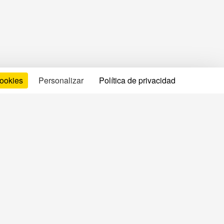
cookies
Personalizar
Política de privacidad
formación legal
minos de uso
so legal
ítica de privacidad y cookies
iénes somos?