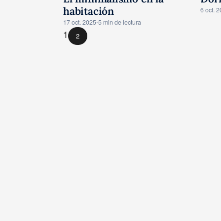
CONSEJOS
C
habitación
6 oct. 
17 oct. 2025
•
5 min de lectura
1
2