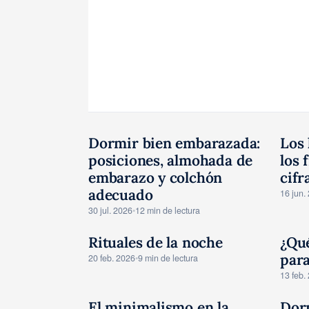
Dormir bien embarazada:
Los 
CONSEJOS
C
posiciones, almohada de
los 
embarazo y colchón
cifr
adecuado
16 jun.
30 jul. 2026
•
12 min de lectura
Rituales de la noche
¿Qué
CONSEJOS
C
para
20 feb. 2026
•
9 min de lectura
13 feb.
El minimalismo en la
Dor