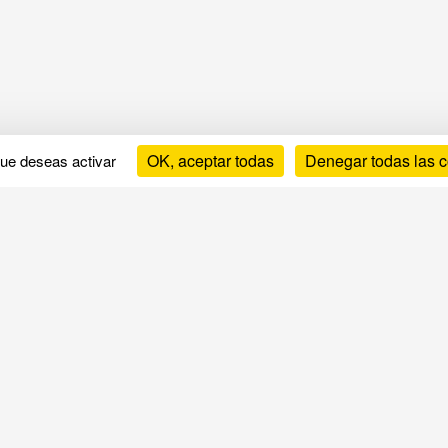
OK, aceptar todas
Denegar todas las 
que deseas activar
Guías y consejos
In
Cómo elegir tu colchón
Tér
Cómo elegir tu somier
Avi
Cómo elegir tus accesorios
Pol
Dormir mejor
¿Qu
Problemas de sueño