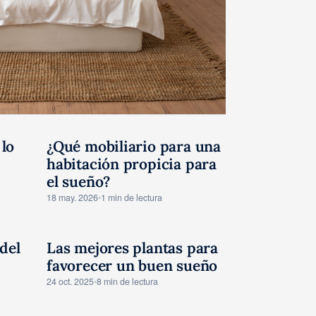
lo
¿Qué mobiliario para una
CONSEJOS
habitación propicia para
el sueño?
18 may. 2026
•
1 min de lectura
del
Las mejores plantas para
CONSEJOS
favorecer un buen sueño
24 oct. 2025
•
8 min de lectura