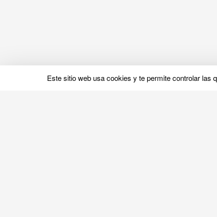
Este sitio web usa cookies y te permite controlar las 
Pruebas y opiniones
Pruebas y opiniones de colchones
Opiniones por marca
Comparativa de colchones
TOP colchones
Opiniones de somieres