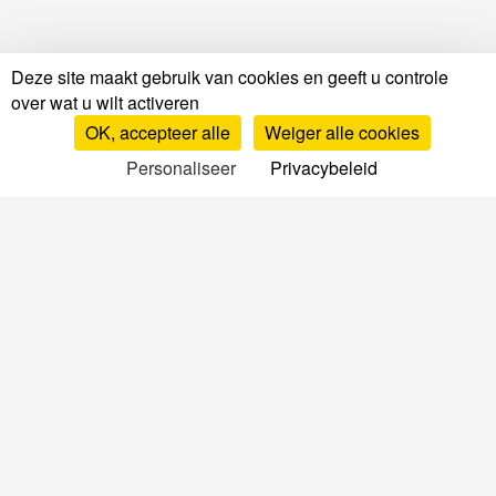
Deze site maakt gebruik van cookies en geeft u controle
over wat u wilt activeren
OK, accepteer alle
Weiger alle cookies
Personaliseer
Privacybeleid
Tests en beoordelingen
Matrastests en beoordelingen
Beoordelingen per merk
Matrassen vergelijken
Top matrassen
Beoordelingen van bedbodems
Beoordelingen van kussens