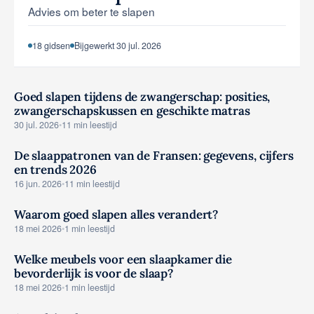
Advies om beter te slapen
Tools & Simulators
18 gidsen
Bijgewerkt 30 jul. 2026
Goed slapen tijdens de zwangerschap: posities,
zwangerschapskussen en geschikte matras
ADVIES
30 jul. 2026
•
11 min leestijd
De slaappatronen van de Fransen: gegevens, cijfers
en trends 2026
ADVIES
16 jun. 2026
•
11 min leestijd
Waarom goed slapen alles verandert?
ADVIES
18 mei 2026
•
1 min leestijd
Welke meubels voor een slaapkamer die
bevorderlijk is voor de slaap?
ADVIES
18 mei 2026
•
1 min leestijd