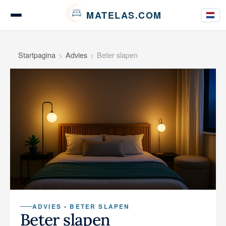
Cookies beheer paneel
MATELAS.COM
Matrastests en beoordelingen
Startpagina
Advies
Beter slapen
Tests van beddengoed
Koopgidsen
Advies
ADVIES • BETER SLAPEN
Beter slapen