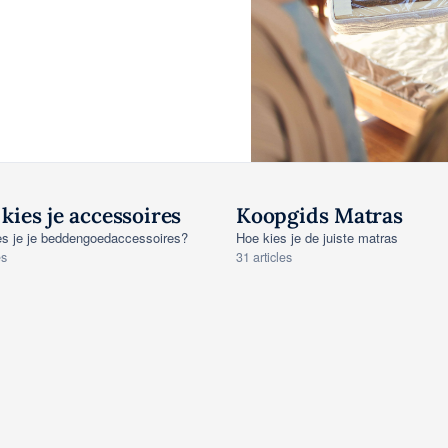
kies je accessoires
Koopgids Matras
OPGIDS • ACCESSOIRES
KOOPGIDS • MATRASSEN
es je je beddengoedaccessoires?
Hoe kies je de juiste matras
es
31 articles