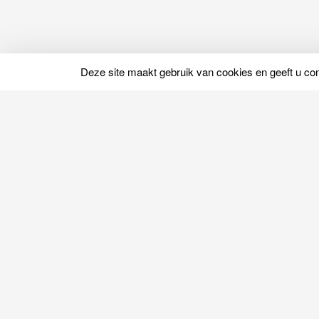
Deze site maakt gebruik van cookies en geeft u cont
Tests en beoordelingen
Matrastests en beoordelingen
Beoordelingen per merk
Matrassen vergelijken
Top matrassen
Beoordelingen van bedbodems
Beoordelingen van kussens
Beoordelingen van dekbedden