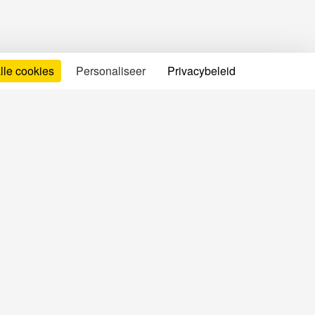
lle cookies
Personaliseer
Privacybeleid
ttelijke informatie
ruiksvoorwaarden
telijke vermeldingen
vacy- & cookiebeleid
r ons