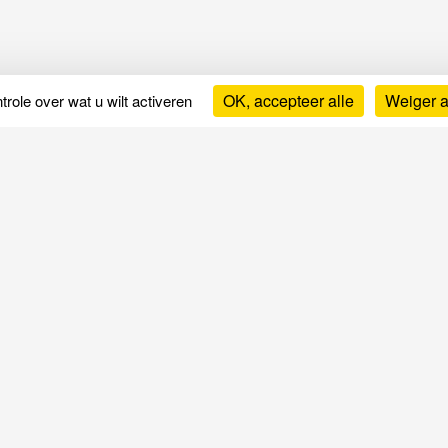
OK, accepteer alle
Weiger a
role over wat u wilt activeren
Koopgidsen en advies
We
Hoe kies je een matras
Geb
Hoe kies je een bedbodem
Wet
Hoe kies je accessoires
Pri
Beter slapen
Ove
Slaapproblemen
Onderhoud van beddengoed
Slaapkwaliteitstest