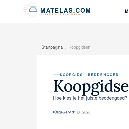
Cookies beheer paneel
MATELAS.COM
M
SLAPERS VERLICHTEN
Startpagina
Koopgidsen
KOOPGIDS • BEDDENGOED
Koopgids
Hoe kies je het juiste beddengoed?
Bijgewerkt 31 jul. 2026