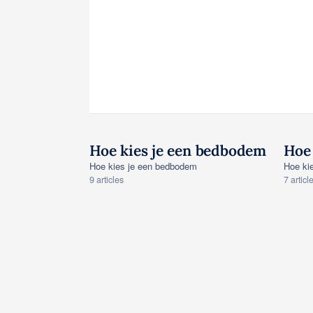
Hoe kies je een bedbodem
Hoe 
KOOPGIDS • BEDBODEMS
KO
Hoe kies je een bedbodem
Hoe ki
9 articles
7 articl