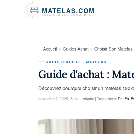
Panneau de gestion des cookies
MATELAS.COM
ÉCLAIRER LES DORMEURS
Accueil
Guides Achat
Choisir Son Matelas
GUIDE D'ACHAT • MATELAS
Guide d'achat : Mat
Découvrez pourquoi choisir un matelas 180x2
novembre 7, 2025
· 5 min · zakaria | Traductions:
De
En
E