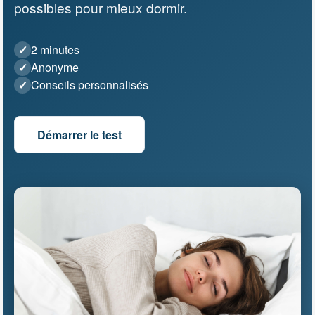
possibles pour mieux dormir.
Outils & simulateurs
✓
2 minutes
✓
Anonyme
✓
Conseils personnalisés
Démarrer le test