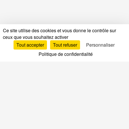
Ce site utilise des cookies et vous donne le contrôle sur
ceux que vous souhaitez activer
Tout accepter
Tout refuser
Personnaliser
Politique de confidentialité
Tests & Avis
Tests & Avis Matelas
Avis & Tests par marque
Comparatif matelas
TOP Matelas
Avis Sommiers