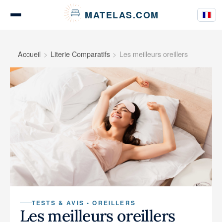
Panneau de gestion des cookies
MATELAS.COM
Tests & Avis Matelas
Accueil
Literie Comparatifs
Les meilleurs oreillers
Tests Literie
Guides d’achat
Conseils
TESTS & AVIS • OREILLERS
Les meilleurs oreillers