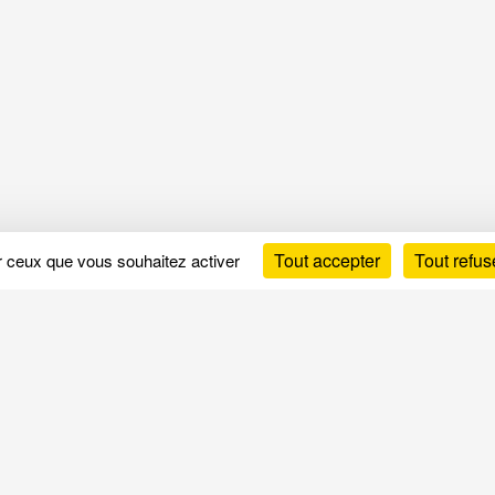
Tout accepter
Tout refus
ur ceux que vous souhaitez activer
Guides & Conseils
In
Choisir son matelas
Con
Choisir son sommier
Men
Choisir ses accessoires
Pol