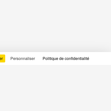
er
Personnaliser
Politique de confidentialité
formations légales
ditions générales d'utilisation
tions légales
itique de confidentialité & cookies