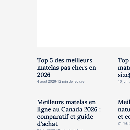
Top 5 des meilleurs
Top 
TESTS AVIS MATELAS
TE
matelas pas chers en
mate
2026
size
4 août 2026
•
12 min de lecture
10 juin
Meilleurs matelas en
Meil
TESTS AVIS MATELAS
TE
ligne au Canada 2026 :
natu
comparatif et guide
et c
d'achat
21 mai