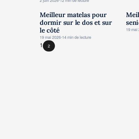
2 juin 2026
•
12 min de lecture
Meilleur matelas pour
Meil
TESTS AVIS MATELAS
TE
dormir sur le dos et sur
seni
le côté
19 mai
19 mai 2026
•
14 min de lecture
1
2