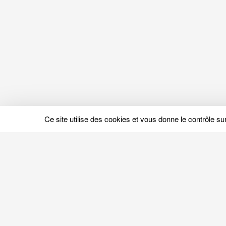
Ce site utilise des cookies et vous donne le contrôle s
Tests & Avis
Tests & Avis Matelas
Avis & Tests par marque
Comparatif matelas