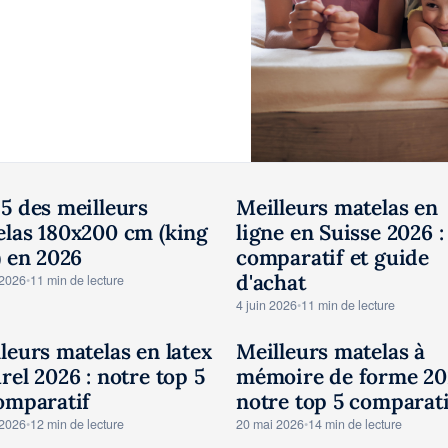
5 des meilleurs
Meilleurs matelas en
STS AVIS MATELAS
TESTS AVIS MATELAS
las 180x200 cm (king
ligne en Suisse 2026 :
) en 2026
comparatif et guide
d'achat
 2026
•
11 min de lecture
4 juin 2026
•
11 min de lecture
leurs matelas en latex
Meilleurs matelas à
STS AVIS MATELAS
TESTS AVIS MATELAS
rel 2026 : notre top 5
mémoire de forme 20
omparatif
notre top 5 comparati
 2026
•
12 min de lecture
20 mai 2026
•
14 min de lecture