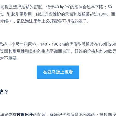
前提是选择足够的密度。低于40 kg/m³的泡沫会过早下陷；50
寿命比。乳胶则更耐用，经过适当维护的天然乳胶通常超过10年。而
常维护，记忆泡沫床垫上必须配备可拆洗的罩子。
小尺寸的床垫，140 × 190 cm的优质型号通常在150到25
资因其耐用性和良好的生态平衡而合理。纤维的价格从约50欧
对不重要。
在亚马逊上查看
垫？
如果您有
的问题，标准记忆泡沫是不推荐的：建议选择
过度出汗