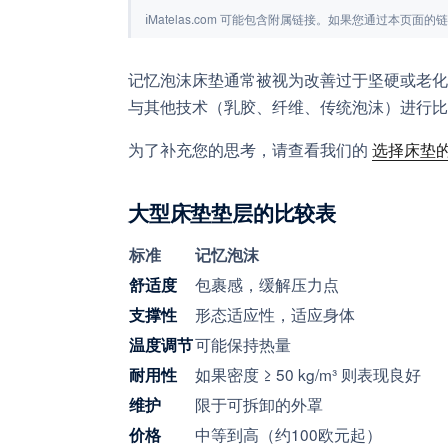
ℹ
Matelas.com 可能包含附属链接。如果您通过本页
记忆泡沫床垫通常被视为改善过于坚硬或老化
与其他技术（乳胶、纤维、传统泡沫）进行比
为了补充您的思考，请查看我们的
选择床垫
大型床垫垫层的比较表
标准
记忆泡沫
包裹感，缓解压力点
舒适度
形态适应性，适应身体
支撑性
可能保持热量
温度调节
如果密度 ≥ 50 kg/m³ 则表现良好
耐用性
限于可拆卸的外罩
维护
中等到高（约100欧元起）
价格