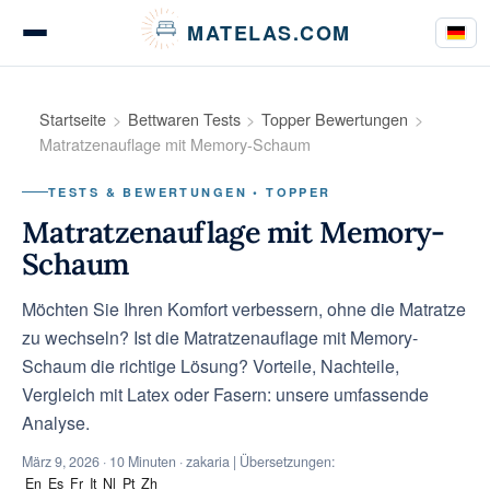
Cookie-Einstellungen
MATELAS.COM
Matratzen Tests & Bewertungen
Startseite
Bettwaren Tests
Topper Bewertungen
Matratzenauflage mit Memory-Schaum
TESTS & BEWERTUNGEN • TOPPER
Bettwaren Tests
Matratzenauflage mit Memory-
Schaum
Möchten Sie Ihren Komfort verbessern, ohne die Matratze
Kaufberatung
zu wechseln? Ist die Matratzenauflage mit Memory-
Schaum die richtige Lösung? Vorteile, Nachteile,
Vergleich mit Latex oder Fasern: unsere umfassende
Ratgeber
Analyse.
März 9, 2026
· 10 Minuten · zakaria | Übersetzungen:
En
Es
Fr
It
Nl
Pt
Zh