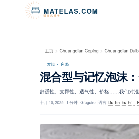
Cookie管理面板
MATELAS.COM
照亮沉睡者
主页
Chuangdian Ceping
Chuangdian Duib
对比 • 床垫
混合型与记忆泡沫：
舒适性、支撑性、透气性、价格……我们对混
十月 10, 2025
· 1 分钟 · Grégoire | 语言:
De
En
Es
Fr
It
N