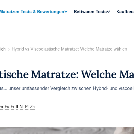
Matratzen Tests & Bewertungen
Bettwaren Tests
Kaufber
ich
Hybrid vs Viscoelastische Matratze: Welche Matratze wählen
stische Matratze: Welche M
eis... unser umfassender Vergleich zwischen Hybrid- und viscoel
En
Es
Fr
It
Nl
Pt
Zh