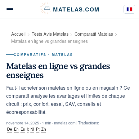
Panneau de gestion des cookies
MATELAS.COM
Tests & Avis Matelas
Accueil
Tests Avis Matelas
Comparatif Matelas
Matelas en ligne vs grandes enseignes
COMPARATIFS • MATELAS
Tests Literie
Matelas en ligne vs grandes
enseignes
Faut-il acheter son matelas en ligne ou en magasin ? Ce
Guides d’achat
comparatif analyse les avantages et limites de chaque
circuit : prix, confort, essai, SAV, conseils et
écoresponsabilité.
Conseils
novembre 14, 2025
· 1 min · matelas.com | Traductions:
De
En
Es
It
Nl
Pt
Zh