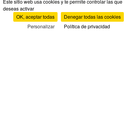
Este sitio web usa cookies y te permite controlar las que
deseas activar
OK, aceptar todas
Denegar todas las cookies
Personalizar
Política de privacidad
Pruebas y opiniones
Pruebas y opiniones de colchones
Opiniones por marca
Comparativa de colchones
TOP colchones
Opiniones de somieres
Opiniones de almohadas
Opiniones de edredones
Opiniones de cubrecolchones