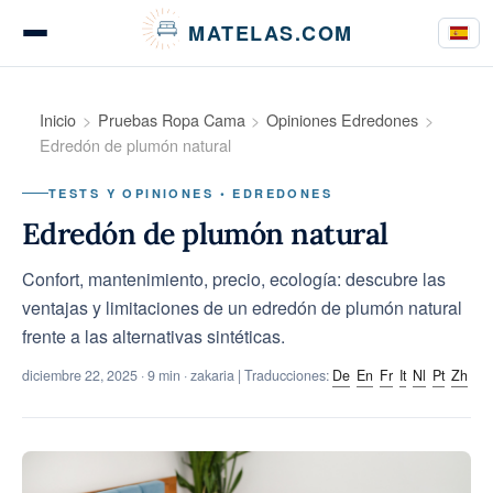
Panel de gestión de cookies
MATELAS.COM
Pruebas de colchones
Inicio
Pruebas Ropa Cama
Opiniones Edredones
Edredón de plumón natural
TESTS Y OPINIONES • EDREDONES
Pruebas de ropa de cama
Edredón de plumón natural
Confort, mantenimiento, precio, ecología: descubre las
ventajas y limitaciones de un edredón de plumón natural
Guías de compra
frente a las alternativas sintéticas.
diciembre 22, 2025
· 9 min · zakaria | Traducciones:
De
En
Fr
It
Nl
Pt
Zh
Consejos