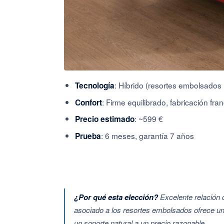
: Híbrido (resortes embolsados 
Tecnología
: Firme equilibrado, fabricación fra
Confort
: ~599 €
Precio estimado
: 6 meses, garantía 7 años
Prueba
¿Por qué esta elección?
Excelente relación c
asociado a los resortes embolsados ofrece un 
un soporte natural a un precio razonable.