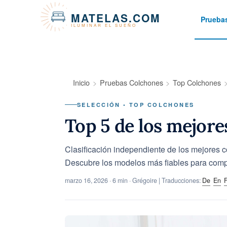
Panel de gestión de cookies
MATELAS.COM
Prueba
ILUMINAR EL SUEÑO
Inicio
Pruebas Colchones
Top Colchones
SELECCIÓN • TOP COLCHONES
Top 5 de los mejore
Clasificación independiente de los mejores co
Descubre los modelos más fiables para comp
marzo 16, 2026
· 6 min · Grégoire | Traducciones:
De
En
F