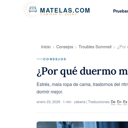
Panel de gestión de cookies
MATELAS.COM
Prueba
ILUMINAR EL SUEÑO
Inicio
Consejos
Troubles Sommeil
¿Por 
CONSEJOS
¿Por qué duermo ma
Estrés, mala ropa de cama, trastornos del ri
dormir mejor.
enero 23, 2026
· 1 min · zakaria | Traducciones:
De
En
Es