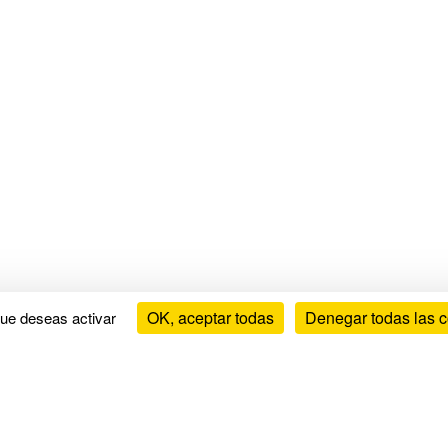
OK, aceptar todas
Denegar todas las 
que deseas activar
Guías y consejos
In
Cómo elegir tu colchón
Tér