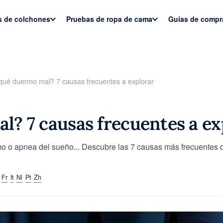
s de colchones
Pruebas de ropa de cama
Guías de compr
qué duermo mal? 7 causas frecuentes a explorar
l? 7 causas frecuentes a ex
tmo o apnea del sueño... Descubre las 7 causas más frecuentes 
Fr
It
Nl
Pt
Zh