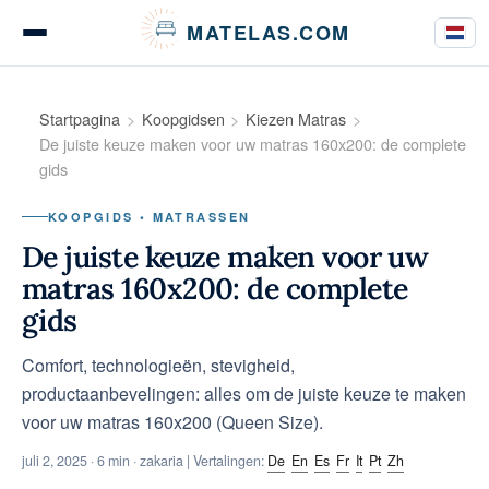
Cookies beheer paneel
MATELAS.COM
Matrastests en beoordelingen
Startpagina
Koopgidsen
Kiezen Matras
De juiste keuze maken voor uw matras 160x200: de complete
gids
Tests van beddengoed
KOOPGIDS • MATRASSEN
De juiste keuze maken voor uw
matras 160x200: de complete
Koopgidsen
gids
Comfort, technologieën, stevigheid,
productaanbevelingen: alles om de juiste keuze te maken
Advies
voor uw matras 160x200 (Queen Size).
juli 2, 2025
· 6 min · zakaria | Vertalingen:
De
En
Es
Fr
It
Pt
Zh