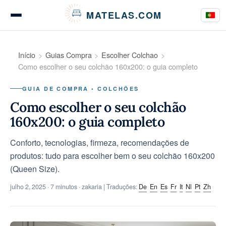
Painel de Gerenciamento de Cookies
MATELAS.COM
Testes de colchões
Início
Guias Compra
Escolher Colchao
Como escolher o seu colchão 160x200: o guia completo
GUIA DE COMPRA • COLCHÕES
Testes de roupa de cama
Como escolher o seu colchão
160x200: o guia completo
Conforto, tecnologias, firmeza, recomendações de
Guias de compra
produtos: tudo para escolher bem o seu colchão 160x200
(Queen Size).
julho 2, 2025
· 7 minutos · zakaria | Traduções:
De
En
Es
Fr
It
Nl
Pt
Zh
Conselhos