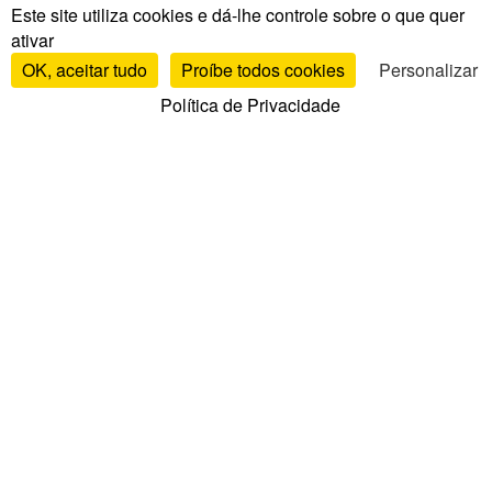
Este site utiliza cookies e dá-lhe controle sobre o que quer
ativar
OK, aceitar tudo
Proíbe todos cookies
Personalizar
Política de Privacidade
Testes e avaliações
Testes de colchões
Avaliações por marca
Comparativo de colchões
Melhores colchões
Avaliações de estrados
Avaliações de almofadas
Avaliações de edredões
Avaliações de toppers