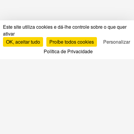
Este site utiliza cookies e dá-lhe controle sobre o que quer
ativar
OK, aceitar tudo
Proíbe todos cookies
Personalizar
Política de Privacidade
Testes e avaliações
Testes de colchões
Avaliações por marca
Comparativo de colchões
Melhores colchões
Avaliações de estrados
Avaliações de almofadas