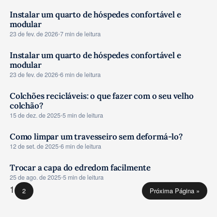
Instalar um quarto de hóspedes confortável e
modular
CONSELHOS
23 de fev. de 2026
•
7 min de leitura
Instalar um quarto de hóspedes confortável e
modular
CONSELHOS
23 de fev. de 2026
•
6 min de leitura
Colchões recicláveis: o que fazer com o seu velho
colchão?
CONSELHOS
15 de dez. de 2025
•
5 min de leitura
Como limpar um travesseiro sem deformá-lo?
CONSELHOS
12 de set. de 2025
•
6 min de leitura
Trocar a capa do edredom facilmente
CONSELHOS
25 de ago. de 2025
•
5 min de leitura
1
2
Próxima Página »