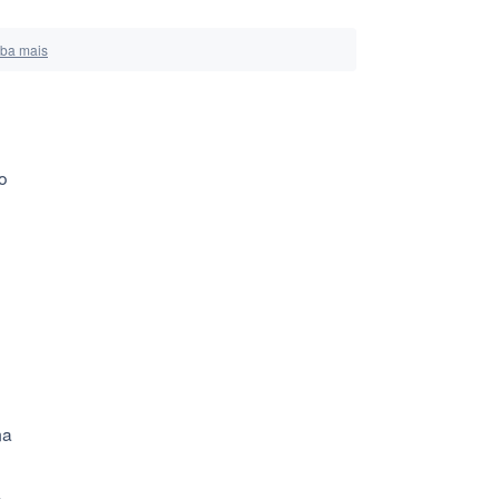
iba mais
o
ma