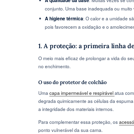
: Muitas vezes se co
A qualidade da base
conjunto. Uma base inadequada ou muito 
: O calor e a umidade s
A higiene térmica
pois favorecem a oxidação e o amolecime
1. A proteção: a primeira linha d
O meio mais eficaz de prolongar a vida do seu
no enchimento.
O uso do protetor de colchão
Uma
capa impermeável e respirável
atua com
degrada quimicamente as células da espuma 
a integridade dos materiais internos.
Para complementar essa proteção, os
acessó
ponto vulnerável da sua cama.