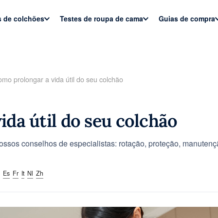
s de colchões
Testes de roupa de cama
Guias de compra
mo prolongar a vida útil do seu colchão
A
da útil do seu colchão
ossos conselhos de especialistas: rotação, proteção, manutenç
Es
Fr
It
Nl
Zh