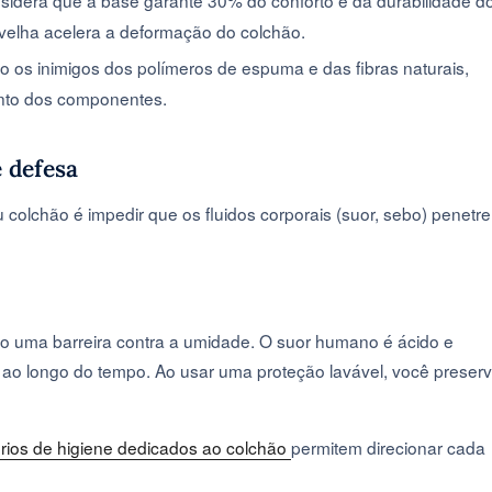
nsidera que a base garante 30% do conforto e da durabilidade d
velha acelera a deformação do colchão.
ão os inimigos dos polímeros de espuma e das fibras naturais,
nto dos componentes.
e defesa
 colchão é impedir que os fluidos corporais (suor, sebo) penetr
o uma barreira contra a umidade. O suor humano é ácido e
ao longo do tempo. Ao usar uma proteção lavável, você preser
rios de higiene dedicados ao colchão
permitem direcionar cada