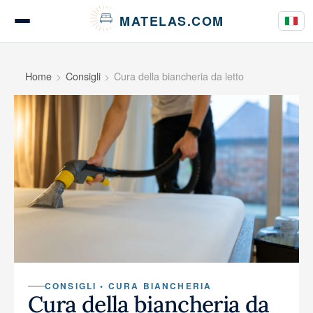
Pannello di gestione dei cookies
MATELAS.COM
Test e recensioni materassi
Home
Consigli
Cura della biancheria da letto
Test biancheria da letto
Guide all'acquisto
Consigli
CONSIGLI • CURA BIANCHERIA
Cura della biancheria da