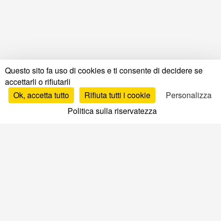
Questo sito fa uso di cookies e ti consente di decidere se
accettarli o rifiutarli
Ok, accetta tutto
Rifiuta tutti i cookie
Personalizza
Politica sulla riservatezza
Test e recensioni
Test e recensioni materassi
Recensioni per marca
Confronto materassi
Migliori materassi