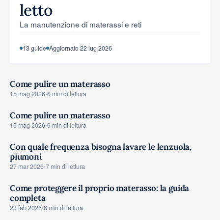
letto
Strumenti e simulatori
La manutenzione di materassi e reti
13 guide
Aggiornato 22 lug 2026
Come pulire un materasso
CONSIGLI
15 mag 2026
•
6 min di lettura
Come pulire un materasso
CONSIGLI
15 mag 2026
•
6 min di lettura
Con quale frequenza bisogna lavare le lenzuola,
piumoni
CONSIGLI
27 mar 2026
•
7 min di lettura
Come proteggere il proprio materasso: la guida
completa
CONSIGLI
23 feb 2026
•
6 min di lettura