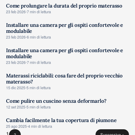
Come prolungare la durata del proprio materasso
CONSIGLI
23 feb 2026
•
7 min di lettura
Installare una camera per gli ospiti confortevole e
modulabile
CONSIGLI
23 feb 2026
•
6 min di lettura
Installare una camera per gli ospiti confortevole e
modulabile
CONSIGLI
23 feb 2026
•
7 min di lettura
Materassi riciclabili: cosa fare del proprio vecchio
materasso?
CONSIGLI
15 dic 2025
•
5 min di lettura
Come pulire un cuscino senza deformarlo?
CONSIGLI
12 set 2025
•
5 min di lettura
Cambia facilmente la tua copertura di piumone
CONSIGLI
25 ago 2025
•
4 min di lettura
1
2
Successivo »