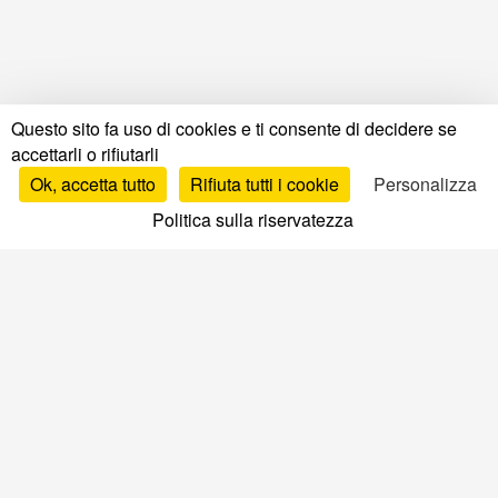
Questo sito fa uso di cookies e ti consente di decidere se
accettarli o rifiutarli
Ok, accetta tutto
Rifiuta tutti i cookie
Personalizza
Politica sulla riservatezza
Test e recensioni
Test e recensioni materassi
Recensioni per marca
Confronto materassi
Migliori materassi
Recensioni reti letto