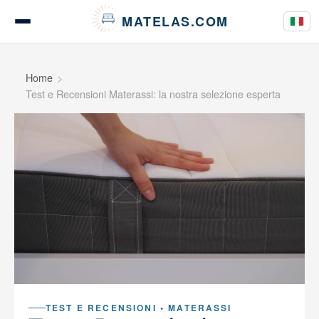
Pannello di gestione dei cookies
MATELAS.COM
Test e recensioni materassi
Home
Test e Recensioni Materassi: la nostra selezione esperta
Test biancheria da letto
Guide all'acquisto
Consigli
TEST E RECENSIONI • MATERASSI