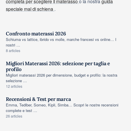
completa per scegliere il materasso
o la nostra
guida
speciale mal di schiena
.
Confronto materassi 2026
Schiuma vs lattice, ibrido vs molle, marche francesi vs online… I
CONFRONTI • MATERASSI
nostri …
8 articles
Migliori Materassi 2026: selezione per taglia e
profilo
SELEZIONE • MIGLIORI MATERASSI
Migliori materassi 2026 per dimensione, budget e profilo: la nostra
selezione …
12 articles
Recensioni & Test per marca
Emma, Tediber, Someo, Kipli, Simba… Scopri le nostre recensioni
TEST E RECENSIONI • PER MARCA
complete e test …
26 articles