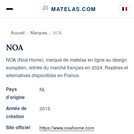
Panneau de gestion des cookies
MATELAS.COM
Tests & Avis Matelas
Accueil
Marques
NOA
NOA
Tests Literie
NOA (Noa Home), marque de matelas en ligne au design
européen, retirée du marché français en 2024. Repères et
alternatives disponibles en France.
Guides d’achat
Pays
NL
d’origine
Année de
2015
Conseils
création
Site officiel
https://www.noahome.com