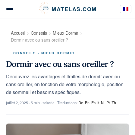
Panneau de gestion des cookies
MATELAS.COM
Tests & Avis Matelas
Accueil
Conseils
Mieux Dormir
Dormir avec ou sans oreiller ?
CONSEILS • MIEUX DORMIR
Tests Literie
Dormir avec ou sans oreiller ?
Découvrez les avantages et limites de dormir avec ou
sans oreiller, en fonction de votre morphologie, position
Guides d’achat
de sommeil et besoins spécifiques.
juillet 2, 2025
· 5 min · zakaria | Traductions:
De
En
Es
It
Nl
Pt
Zh
Conseils