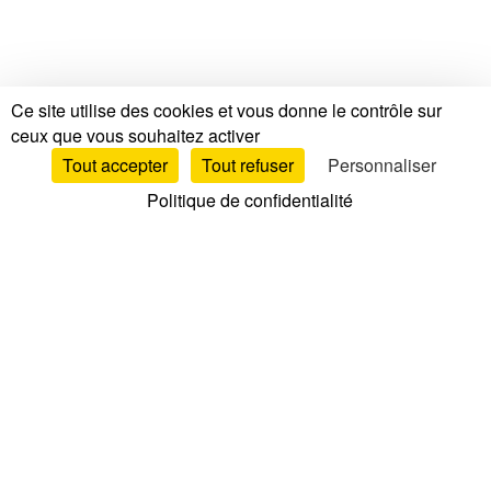
Ce site utilise des cookies et vous donne le contrôle sur
ceux que vous souhaitez activer
Tout accepter
Tout refuser
Personnaliser
Politique de confidentialité
Tests & Avis
Tests & Avis Matelas
Avis & Tests par marque
Comparatif matelas
TOP Matelas
Avis Sommiers