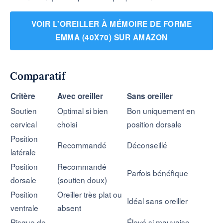
VOIR L'OREILLER À MÉMOIRE DE FORME
EMMA (40X70) SUR AMAZON
Comparatif
Critère
Avec oreiller
Sans oreiller
Soutien
Optimal si bien
Bon uniquement en
cervical
choisi
position dorsale
Position
Recommandé
Déconseillé
latérale
Position
Recommandé
Parfois bénéfique
dorsale
(soutien doux)
Position
Oreiller très plat ou
Idéal sans oreiller
ventrale
absent
Risque de
Élevé si mauvaise