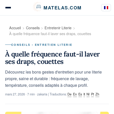
Panneau de gestion des cookies
MATELAS.COM
Tests & Avis Matelas
Accueil
Conseils
Entretenir Literie
À quelle fréquence faut-il laver ses draps, couettes
CONSEILS • ENTRETIEN LITERIE
Tests Literie
À quelle fréquence faut-il laver
ses draps, couettes
Découvrez les bons gestes d'entretien pour une literie
Guides d’achat
propre, saine et durable : fréquence de lavage,
température, conseils adaptés à chaque profil.
mars 27, 2026
· 7 min · zakaria | Traductions:
De
En
Es
It
Nl
Pt
Zh
Conseils