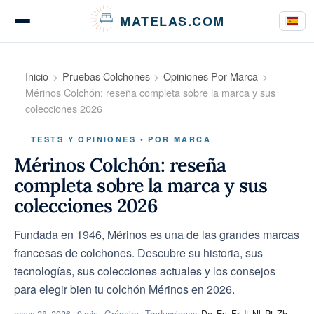
Panel de gestión de cookies
MATELAS.COM
Pruebas de colchones
Inicio
Pruebas Colchones
Opiniones Por Marca
Mérinos Colchón: reseña completa sobre la marca y sus
colecciones 2026
Pruebas de ropa de cama
TESTS Y OPINIONES • POR MARCA
Mérinos Colchón: reseña
completa sobre la marca y sus
Guías de compra
colecciones 2026
Fundada en 1946, Mérinos es una de las grandes marcas
francesas de colchones. Descubre su historia, sus
Consejos
tecnologías, sus colecciones actuales y los consejos
para elegir bien tu colchón Mérinos en 2026.