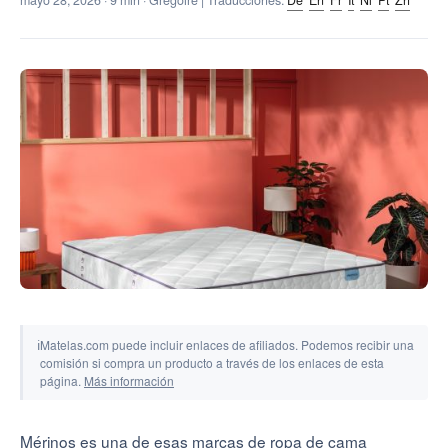
mayo 28, 2026
· 9 min · Grégoire | Traducciones:
De
En
Fr
It
Nl
Pt
Zh
Herramientas y simuladores
ℹ
Matelas.com puede incluir enlaces de afiliados. Podemos recibir una
comisión si compra un producto a través de los enlaces de esta
página.
Más información
Mérinos es una de esas marcas de ropa de cama