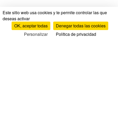
Este sitio web usa cookies y te permite controlar las que
deseas activar
OK, aceptar todas
Denegar todas las cookies
Personalizar
Política de privacidad
Pruebas y opiniones
Pruebas y opiniones de colchones
Opiniones por marca
Comparativa de colchones
TOP colchones
Opiniones de somieres
Opiniones de almohadas
Opiniones de edredones