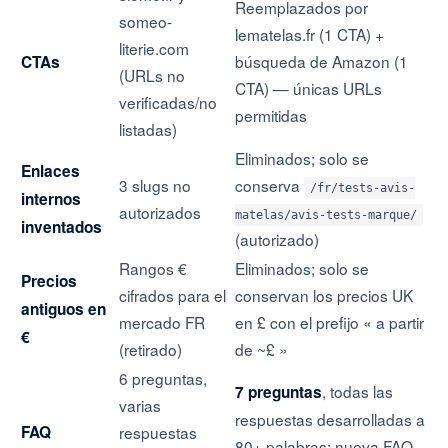
Reemplazados por
someo-
lematelas.fr (1 CTA) +
literie.com
búsqueda de Amazon (1
CTAs
(URLs no
CTA) — únicas URLs
verificadas/no
permitidas
listadas)
Eliminados; solo se
Enlaces
3 slugs no
conserva
/fr/tests-avis-
internos
autorizados
matelas/avis-tests-marque/
inventados
(autorizado)
Rangos €
Eliminados; solo se
Precios
cifrados para el
conservan los precios UK
antiguos en
mercado FR
en £ con el prefijo « a partir
€
(retirado)
de ~£ »
6 preguntas,
, todas las
7 preguntas
varias
respuestas desarrolladas a
FAQ
respuestas
80+ palabras; nueva FAQ