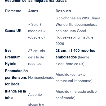
Resumen de las mejoras realizadas
Elemento
Antes
Después
6 colchones en 2026, línea
« Solo 3
Wunderflip documentada
Gama UK
modelos »
con etiqueta Good
(obsoleto)
Housekeeping Institute
2026
,
Eve
27 cm, sin
28 cm
+1 400 resortes
detalle de
(fuente:
Premium
embolsados
resortes
sleep-hero.co.uk)
Hybrid
Reanudación
Añadido (contexto
No mencionado
por Bensons
estructural importante)
for Beds
Irlanda en la
Añadido (mercado activo
Ausente
confirmado)
tabla
slome.fr y