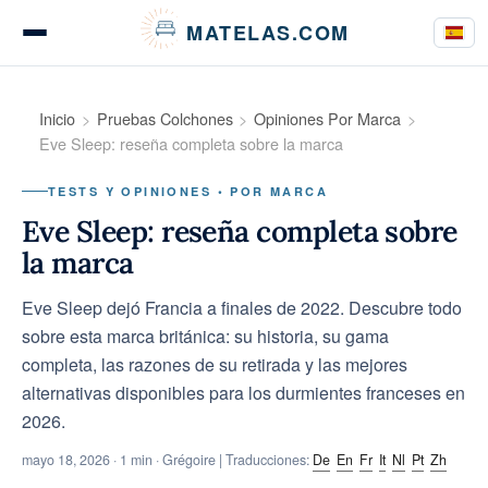
Panel de gestión de cookies
MATELAS.COM
Pruebas de colchones
Inicio
Pruebas Colchones
Opiniones Por Marca
Eve Sleep: reseña completa sobre la marca
TESTS Y OPINIONES • POR MARCA
Pruebas de ropa de cama
Eve Sleep: reseña completa sobre
la marca
Eve Sleep dejó Francia a finales de 2022. Descubre todo
Guías de compra
sobre esta marca británica: su historia, su gama
completa, las razones de su retirada y las mejores
alternativas disponibles para los durmientes franceses en
Consejos
2026.
mayo 18, 2026
· 1 min · Grégoire | Traducciones:
De
En
Fr
It
Nl
Pt
Zh