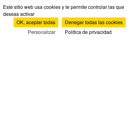
Este sitio web usa cookies y te permite controlar las que
deseas activar
OK, aceptar todas
Denegar todas las cookies
Personalizar
Política de privacidad
Pruebas y opiniones
Pruebas y opiniones de colchones
Opiniones por marca
Comparativa de colchones
TOP colchones
Opiniones de somieres
Opiniones de almohadas
Opiniones de edredones
Opiniones de cubrecolchones