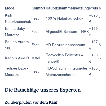
Modell
Komfort
Hauptzusammensetzung
Preis
Gar
Kipli
~690
Fest
100 % Naturkautschuk
10 J
Naturkautschuk
€
Emma Baby-
~199
Fest
Airgocell®-Schaum + HRX
10 J
Matratze
€
Someo Aurore
~137
Fest
HD-Polyurethanschaum
5 Ja
100
€
Recyceltes Polyester +
~109
Kadolis Aloe R
Mittel
5 Ja
Tencel®
€
Tediber Baby-
HD-Schaum + integrierter
~160
Fest
10 J
Matratze
Matratzenschoner
€
Die Ratschläge unseres Experten
Zu überprüfen vor dem Kauf