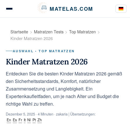
Cookie-Einstellungen
MATELAS.COM
Matratzen Tests & Bewertungen
Startseite
Matratzen Tests
Top Matratzen
Kinder Matratzen 2026
AUSWAHL • TOP MATRATZEN
Bettwaren Tests
Kinder Matratzen 2026
Entdecken Sie die besten Kinder Matratzen 2026 gemäß
den Sicherheitsstandards, Komfort, natürlicher
Kaufberatung
Zusammensetzung und Langlebigkeit. Ein
Expertenkaufleitfaden, um je nach Alter und Budget die
richtige Wahl zu treffen.
Ratgeber
Dezember 5, 2025
· 4 Minuten · zakaria | Übersetzungen:
En
Es
Fr
It
Nl
Pt
Zh