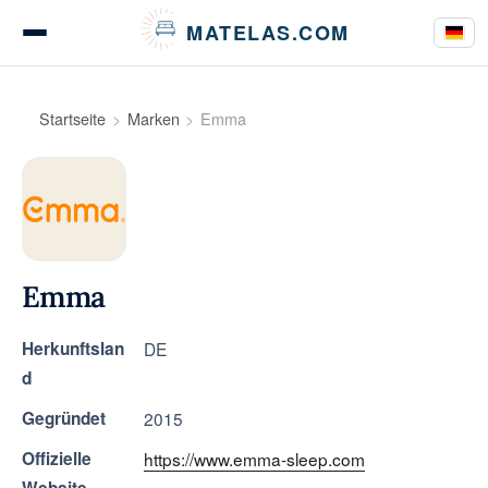
Cookie-Einstellungen
MATELAS.COM
Matratzen Tests & Bewertungen
Startseite
Marken
Emma
Bettwaren Tests
Emma
Kaufberatung
Herkunftslan
DE
d
Ratgeber
Gegründet
2015
Offizielle
https://www.emma-sleep.com