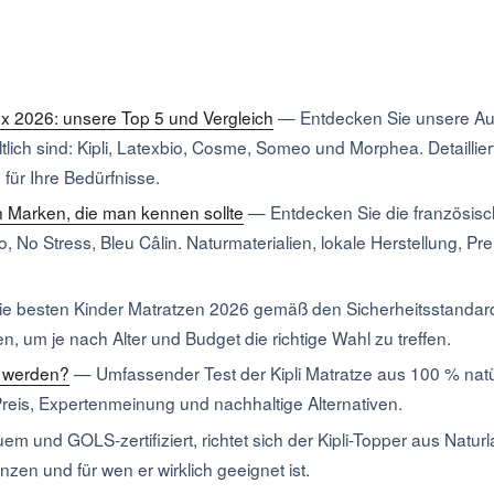
ex 2026: unsere Top 5 und Vergleich
—
Entdecken Sie unsere Au
ltlich sind: Kipli, Latexbio, Cosme, Someo und Morphea. Detailli
für Ihre Bedürfnisse.
n Marken, die man kennen sollte
—
Entdecken Sie die französisc
 No Stress, Bleu Câlin. Naturmaterialien, lokale Herstellung, Pr
ie besten Kinder Matratzen 2026 gemäß den Sicherheitsstandar
n, um je nach Alter und Budget die richtige Wahl zu treffen.
% werden?
—
Umfassender Test der Kipli Matratze aus 100 % na
reis, Expertenmeinung und nachhaltige Alternativen.
m und GOLS-zertifiziert, richtet sich der Kipli-Topper aus Naturl
enzen und für wen er wirklich geeignet ist.