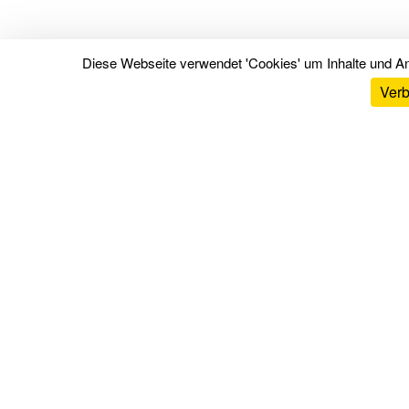
Diese Webseite verwendet 'Cookies' um Inhalte und An
Verb
Tests & Bewertungen
Matratzen Tests & Bewertungen
Markenbewertungen
Matratzenvergleich
Top Matratzen
Lattenroste Bewertungen
Kissen Bewertungen
Bettdecken Bewertungen