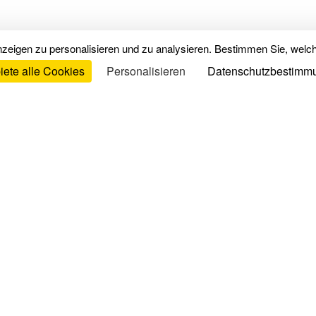
zeigen zu personalisieren und zu analysieren. Bestimmen Sie, welc
iete alle Cookies
Personalisieren
Datenschutzbestimm
Kaufberatung & Ratgeber
Re
Die richtige Matratze wählen
Nut
Der passende Lattenrost
Im
Die besten Bettwaren
Dat
Besser schlafen
Übe
Schlafprobleme
Bettpflege
Schlafqualität testen