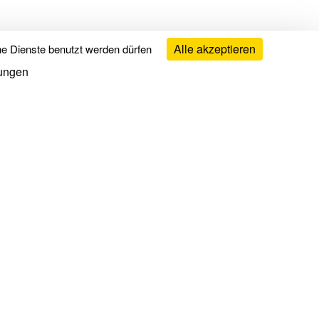
Alle akzeptieren
he Dienste benutzt werden dürfen
ungen
chtliches
zungsbedingungen
pressum
enschutz & Cookies
r uns