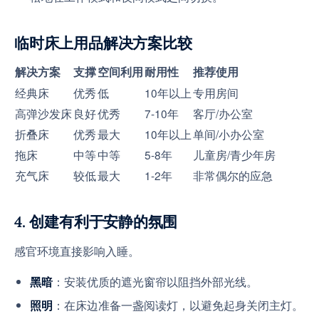
临时床上用品解决方案比较
解决方案
支撑
空间利用
耐用性
推荐使用
经典床
优秀
低
10年以上
专用房间
高弹沙发床
良好
优秀
7-10年
客厅/办公室
折叠床
优秀
最大
10年以上
单间/小办公室
拖床
中等
中等
5-8年
儿童房/青少年房
充气床
较低
最大
1-2年
非常偶尔的应急
4. 创建有利于安静的氛围
感官环境直接影响入睡。
：安装优质的遮光窗帘以阻挡外部光线。
黑暗
：在床边准备一盏阅读灯，以避免起身关闭主灯。
照明