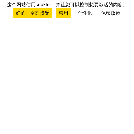
这个网站使用cookie， 并让您可以控制想要激活的内容。
好的，全部接受
禁用
个性化
保密政策
测评与意见
床垫测评与意见
品牌测评
床垫对比
床垫排行榜
床架测评
枕头测评
被子测评
床垫垫层测评
购买指南与建议