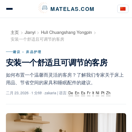
Cookie管理面板
MATELAS.COM
床垫测评与意见
主页
Jianyi
Huli Chuangshang Yongpin
安装一个舒适且可调节的客房
建议 • 床品护理
床上用品测评
安装一个舒适且可调节的客房
如何布置一个温馨而灵活的客房？了解我们专家关于床上
用品、节省空间的家具和睡眠配件的建议。
购买指南
二月 23, 2026
· 1 分钟 · zakaria | 语言:
De
En
Es
Fr
It
Nl
Pt
Zh
建议