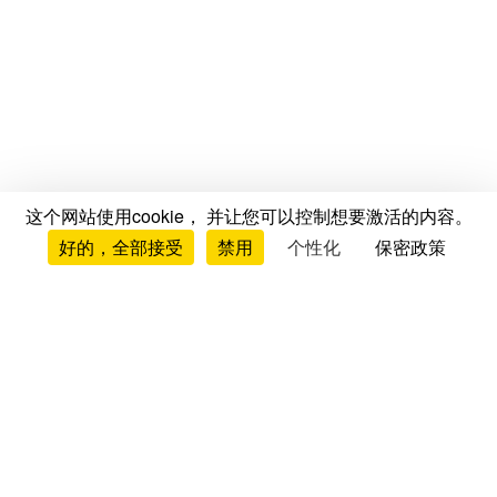
这个网站使用cookie， 并让您可以控制想要激活的内容。
好的，全部接受
禁用
个性化
保密政策
测评与意见
床垫测评与意见
品牌测评
床垫对比
床垫排行榜