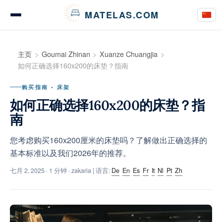
Cookie管理面板
MATELAS.COM
床垫测评与意见
主页
Goumai Zhinan
Xuanze Chuangjia
如何正确选择160x200的床垫？指南
购买指南 • 床架
床上用品测评
如何正确选择160x200的床垫？指
南
您考虑购买160x200厘米的床垫吗？了解做出正确选择的
购买指南
基本标准以及我们2026年的推荐。
七月 2, 2025
· 1 分钟 · zakaria | 语言:
De
En
Es
Fr
It
Nl
Pt
Zh
建议