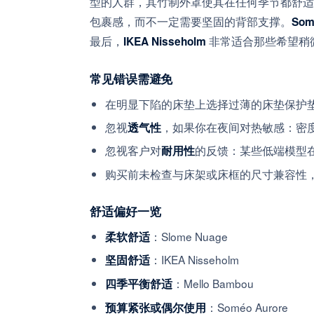
型的人群，其竹制外罩使其在任何季节都舒适
包裹感，而不一定需要坚固的背部支撑。
Som
最后，
非常适合那些希望稍
IKEA Nisseholm
常见错误需避免
在明显下陷的床垫上选择过薄的床垫保护
忽视
，如果你在夜间对热敏感：密
透气性
忽视客户对
的反馈：某些低端模型
耐用性
购买前未检查与床架或床框的尺寸兼容性
舒适偏好一览
：Slome Nuage
柔软舒适
：IKEA Nisseholm
坚固舒适
：Mello Bambou
四季平衡舒适
：Soméo Aurore
预算紧张或偶尔使用