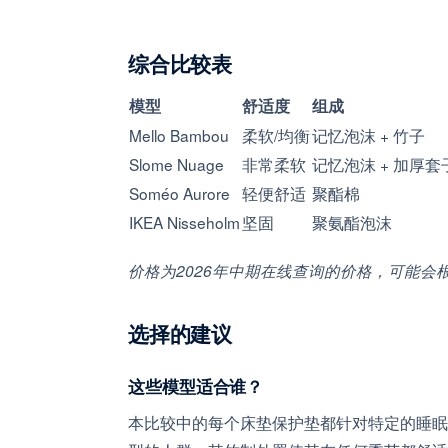
综合比较表
模型
舒适度
组成
Mello Bambou
柔软/均衡
记忆泡沫 + 竹子
Slome Nuage
非常柔软
记忆泡沫 + 加厚套
Soméo Aurore
轻便舒适
聚酯棉
IKEA Nisseholm
坚固
聚氨酯泡沫
价格为2026年中期在线查询的价格，可能会
选择的建议
这些模型适合谁？
本比较中的每个床垫保护垫都针对特定的睡眠