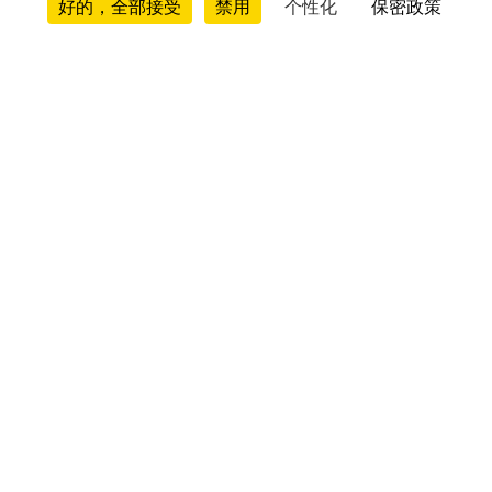
好的，全部接受
禁用
个性化
保密政策
测评与意见
床垫测评与意见
品牌测评
床垫对比
床垫排行榜
床架测评
枕头测评
被子测评
床垫垫层测评
购买指南与建议