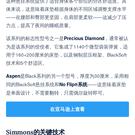
这种悬挂系统提供了适合身体各个部位的分区舒适度。具
体来说，这意味着床垫根据身体的不同区域调整支撑水平
——在腰部和臀部更坚固，在肩部更柔软——这减少了压
力点，提高了夜间的睡眠质量。
该系列的标志性型号之一是
，通常被认
Precious Diamond
为是该系列的佼佼者。它集成了1140个微型袋装弹簧，适
用于160×200厘米的床垫，以及钢制层压框架、BlackSoft
技术和5个舒适区。
是Black系列的另一个型号，厚度为30厘米，采用相
Aspen
同的BlackSoft悬挂系统和
——这意味着床垫
No Flip®系统
是单面设计，不需要翻转，只需偶尔旋转即可。
在亚马逊上查看
Simmons的关键技术