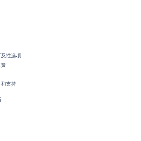
可及性选项
弹簧
力和支持
高