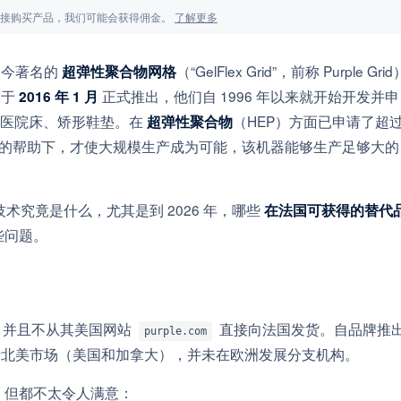
面的链接购买产品，我们可能会获得佣金。
了解更多
如今著名的
（“GelFlex Grid”，前称 Purple Grid
超弹性聚合物网格
弟于
正式推出，他们自 1996 年以来就开始开发并申
2016 年 1 月
、医院床、矫形鞋垫。在
（HEP）方面已申请了超
超弹性聚合物
 Max”的帮助下，才使大规模生产成为可能，该机器能够生产足够大的
术究竟是什么，尤其是到 2026 年，哪些
在法国可获得的替代
些问题。
，并且不从其美国网站
直接向法国发货。自品牌推
purple.com
专注于北美市场（美国和加拿大），并未在欧洲发展分支机构。
择，但都不太令人满意：