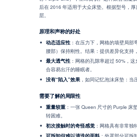
后在 2016 年适用于大众床垫。根据型号，厚
层。
原理和声称的好处
：在压力下，网格的墙壁局部
动态适应性
腰部）保持刚性。结果：提供差异化支持
：网格的孔隙率超过 50%，这
最大透气性
合容易出汗的睡眠者。
，如同记忆泡沫床垫：当
没有“陷入”效果
需要了解的局限性
：一张 Queen 尺寸的 Purp
重量较重
转困难。
：网格具有非常独特
初次接触时的奇怪感觉
：外罩部分可拆
可拆卸但难以清洗的面料