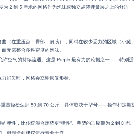
度为 2 到 5 厘米的网格作为泡沫或独立袋装弹簧层之上的舒适
弯曲（在重压点：臀部、肩膀），同时在较少受力的区域（小腿
，而无需整合多种密度的泡沫。
允许空气的持续流通。这是 Purple 最有力的论据之一——特别适
压力消失时，网格会立即恢复形状。
le 床垫重量轻松达到 50 到 70 公斤，具体取决于型号——操作和定期
的弹性，比传统混合床垫更“弹性”。典型的适应期为 2 到 3 周
卸，但制造商建议进行专业干洗。