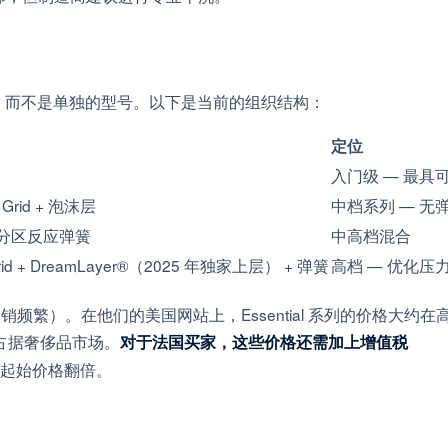
，而不是单独的型号。以下是当前的组织结构：
定位
入门级 — 最具
 Grid + 泡沫层
中档系列 — 无
沫 + 分区反应弹簧
中高档混合
rid + DreamLayer®（2025 年独家上层） + 弹簧
高档 — 优化压
销频繁）。在他们的美国网站上，Essential 系列的价格大约在
列则占据奢侈品市场。
对于法国买家，这些价格还需加上增值税
起始价格翻倍。