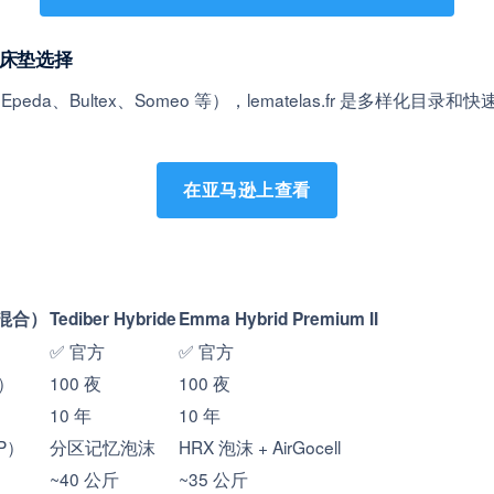
混合床垫选择
a、Bultex、Someo 等），lematelas.fr 是多样化目录和快
在亚马逊上查看
e（混合）
Tediber Hybride
Emma Hybrid Premium II
✅ 官方
✅ 官方
）
100 夜
100 夜
10 年
10 年
EP）
分区记忆泡沫
HRX 泡沫 + AirGocell
~40 公斤
~35 公斤