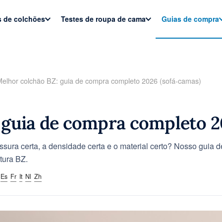
s de colchões
Testes de roupa de cama
Guias de compra
elhor colchão BZ: guia de compra completo 2026 (sofá-camas)
 guia de compra completo 2
sura certa, a densidade certa e o material certo? Nosso guia 
tura BZ.
Es
Fr
It
Nl
Zh