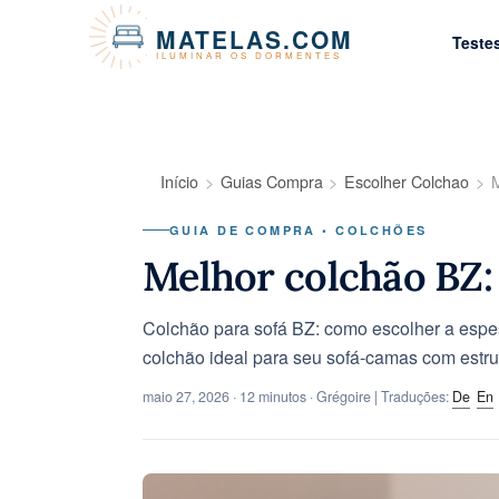
Painel de Gerenciamento de Cookies
MATELAS.COM
Teste
ILUMINAR OS DORMENTES
Início
Guias Compra
Escolher Colchao
M
GUIA DE COMPRA • COLCHÕES
Melhor colchão BZ:
Colchão para sofá BZ: como escolher a espes
colchão ideal para seu sofá-camas com estru
maio 27, 2026
· 12 minutos · Grégoire | Traduções:
De
En