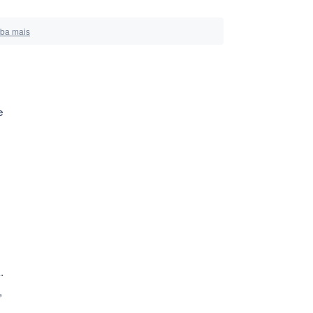
iba mais
e
.
,