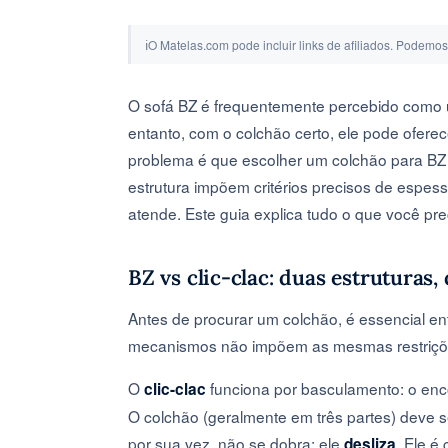
ℹ
O Matelas.com pode incluir links de afiliados. Podemo
O sofá BZ é frequentemente percebido como 
entanto, com o colchão certo, ele pode oferece
problema é que escolher um colchão para BZ 
estrutura impõem critérios precisos de espess
atende. Este guia explica tudo o que você pr
BZ vs clic-clac: duas estruturas,
Antes de procurar um colchão, é essencial ent
mecanismos não impõem as mesmas restriçõ
O
funciona por basculamento: o enc
clic-clac
O colchão (geralmente em três partes) deve s
por sua vez, não se dobra: ele
. Ele é
desliza