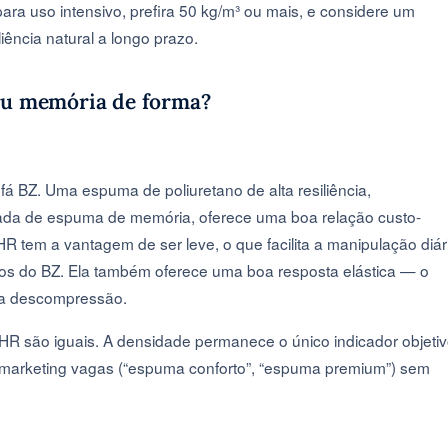
ara uso intensivo, prefira 50 kg/m³ ou mais, e considere um
iência natural a longo prazo.
 ou memória de forma?
á BZ. Uma espuma de poliuretano de alta resiliência,
a de espuma de memória, oferece uma boa relação custo-
R tem a vantagem de ser leve, o que facilita a manipulação diár
os do BZ. Ela também oferece uma boa resposta elástica — o
 a descompressão.
R são iguais. A densidade permanece o único indicador objeti
 marketing vagas (“espuma conforto”, “espuma premium”) sem