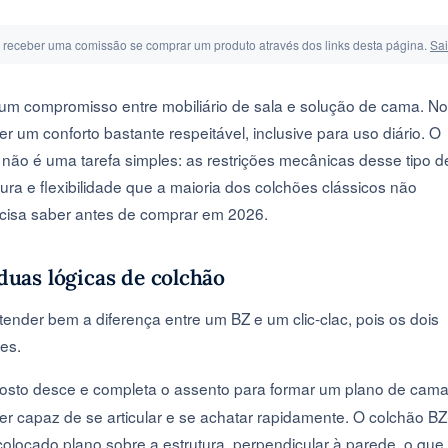
s receber uma comissão se comprar um produto através dos links desta página.
Sa
um compromisso entre mobiliário de sala e solução de cama. No
r um conforto bastante respeitável, inclusive para uso diário. O
não é uma tarefa simples: as restrições mecânicas desse tipo d
ura e flexibilidade que a maioria dos colchões clássicos não
ecisa saber antes de comprar em 2026.
 duas lógicas de colchão
ender bem a diferença entre um BZ e um clic-clac, pois os dois
es.
osto desce e completa o assento para formar um plano de cama
er capaz de se articular e se achatar rapidamente. O colchão BZ
 colocado plano sobre a estrutura, perpendicular à parede, o que