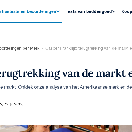
atrastests en beoordelingen
Tests van beddengoed
Koop
oordelingen per Merk
Casper Frankrijk: terugtrekking van de markt e
erugtrekking van de markt 
nse markt. Ontdek onze analyse van het Amerikaanse merk en de 
Es
Fr
It
Pt
Zh