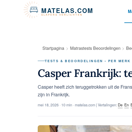
Cookies beheer paneel
MATELAS.COM
M
SLAPERS VERLICHTEN
Startpagina
Matrastests Beoordelingen
Be
TESTS & BEOORDELINGEN • PER MERK
Casper Frankrijk: t
Casper heeft zich teruggetrokken uit de Fra
zijn in Frankrijk.
mei 18, 2026
· 10 min · matelas.com | Vertalingen:
De
En