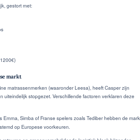
k, gestort met:
os
-1200€)
nse markt
line matrassenmerken (waaronder Leesa), heeft Casper zijn
 en uiteindelijk stopgezet. Verschillende factoren verklaren deze
ls Emma, Simba of Franse spelers zoals Tediber hebben de mark
gestemd op Europese voorkeuren.
is retouren en grensoverschrijdende logistiek bleek bijzonder