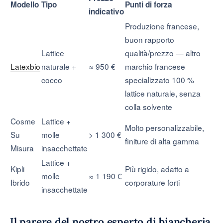
Modello
Tipo
Punti di forza
indicativo
Produzione francese,
buon rapporto
Lattice
qualità/prezzo — altro
Latexbio
naturale +
≈ 950 €
marchio francese
cocco
specializzato 100 %
lattice naturale, senza
colla solvente
Cosme
Lattice +
Molto personalizzabile,
Su
molle
> 1 300 €
finiture di alta gamma
Misura
insacchettate
Lattice +
Kipli
Più rigido, adatto a
molle
≈ 1 190 €
Ibrido
corporature forti
insacchettate
Il parere del nostro esperto di biancheria