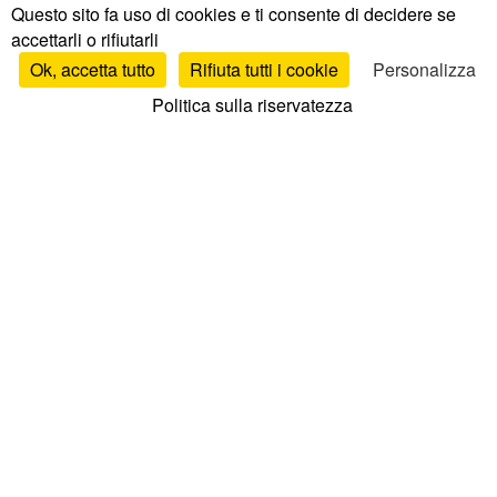
Questo sito fa uso di cookies e ti consente di decidere se
accettarli o rifiutarli
Ok, accetta tutto
Rifiuta tutti i cookie
Personalizza
Politica sulla riservatezza
Test e recensioni
Test e recensioni materassi
Recensioni per marca
Confronto materassi
Migliori materassi
Recensioni reti letto
Recensioni cuscini
Recensioni piumoni
Recensioni topper