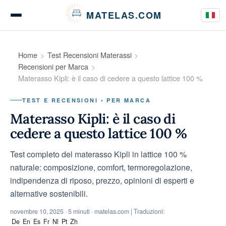
Pannello di gestione dei cookies
MATELAS.COM
Test e recensioni materassi
Home
Test Recensioni Materassi
Recensioni per Marca
Materasso Kipli: è il caso di cedere a questo lattice 100 %
Test biancheria da letto
TEST E RECENSIONI • PER MARCA
Materasso Kipli: è il caso di
cedere a questo lattice 100 %
Guide all'acquisto
Test completo del materasso Kipli in lattice 100 %
naturale: composizione, comfort, termoregolazione,
indipendenza di riposo, prezzo, opinioni di esperti e
Consigli
alternative sostenibili.
novembre 10, 2025
· 5 minuti · matelas.com | Traduzioni:
De
En
Es
Fr
Nl
Pt
Zh