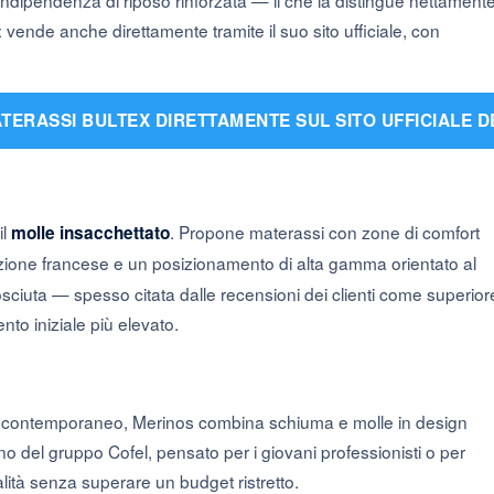
’indipendenza di riposo rinforzata — il che la distingue nettament
vende anche direttamente tramite il suo sito ufficiale, con
ATERASSI BULTEX DIRETTAMENTE SUL SITO UFFICIALE 
il
. Propone materassi con zone di comfort
molle insacchettato
zione francese e un posizionamento di alta gamma orientato al
ciuta — spesso citata dalle recensioni dei clienti come superior
nto iniziale più elevato.
e contemporaneo, Merinos combina schiuma e molle in design
no del gruppo Cofel, pensato per i giovani professionisti o per
ità senza superare un budget ristretto.