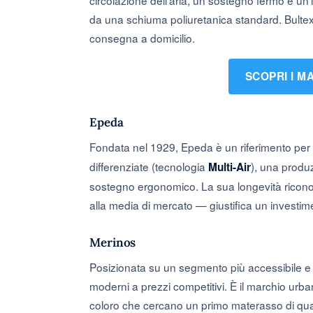
circolazione dell’aria, un sostegno fermo e un
da una schiuma poliuretanica standard. Bultex 
consegna a domicilio.
SCOPRI I M
Epeda
Fondata nel 1929, Epeda è un riferimento per 
differenziate (tecnologia
), una produ
Multi-Air
sostegno ergonomico. La sua longevità riconos
alla media di mercato — giustifica un investime
Merinos
Posizionata su un segmento più accessibile 
moderni a prezzi competitivi. È il marchio urba
coloro che cercano un primo materasso di qual