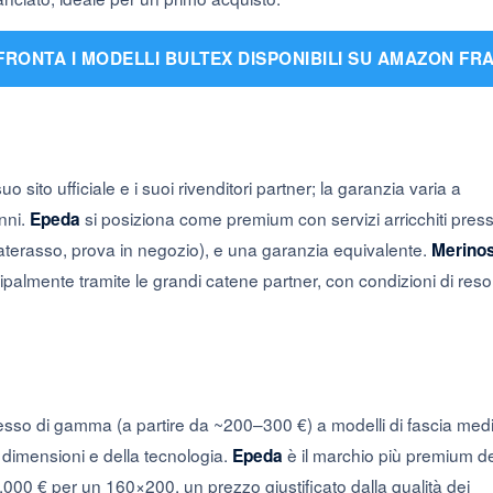
RONTA I MODELLI BULTEX DISPONIBILI SU AMAZON FR
o sito ufficiale e i suoi rivenditori partner; la garanzia varia a
nni.
si posiziona come premium con servizi arricchiti pres
Epeda
 materasso, prova in negozio), e una garanzia equivalente.
Merino
ipalmente tramite le grandi catene partner, con condizioni di reso
gresso di gamma (a partire da ~200–300 €) a modelli di fascia med
 dimensioni e della tecnologia.
è il marchio più premium de
Epeda
.000 € per un 160×200, un prezzo giustificato dalla qualità dei