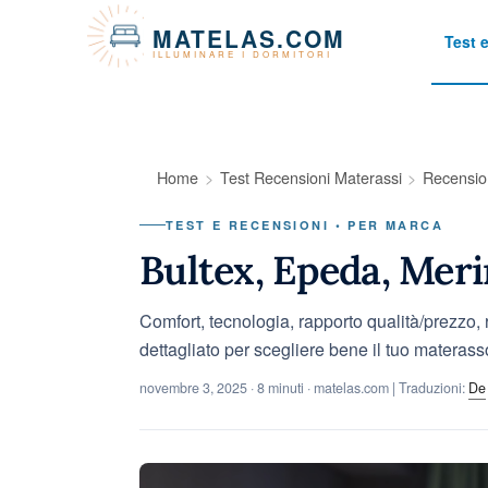
Pannello di gestione dei cookies
MATELAS.COM
Test 
ILLUMINARE I DORMITORI
Home
Test Recensioni Materassi
Recensio
TEST E RECENSIONI • PER MARCA
Bultex, Epeda, Meri
Comfort, tecnologia, rapporto qualità/prezzo, 
dettagliato per scegliere bene il tuo materass
novembre 3, 2025
· 8 minuti · matelas.com | Traduzioni:
De