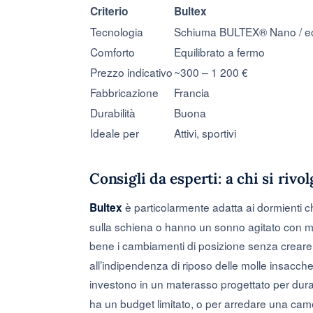
Criterio
Bultex
Tecnologia
Schiuma BULTEX® Nano / e
Comforto
Equilibrato a fermo
Prezzo indicativo
~300 – 1 200 €
Fabbricazione
Francia
Durabilità
Buona
Ideale per
Attivi, sportivi
Consigli da esperti: a chi si riv
è particolarmente adatta ai dormienti
Bultex
sulla schiena o hanno un sonno agitato con m
bene i cambiamenti di posizione senza creare
all’indipendenza di riposo delle molle insacchett
investono in un materasso progettato per durar
ha un budget limitato, o per arredare una camer