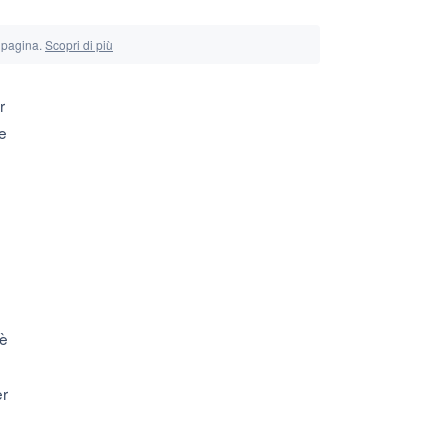
a pagina.
Scopri di più
r
 e
 è
er