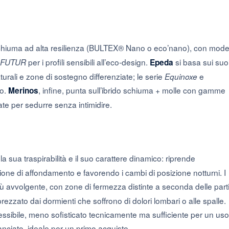
iuma ad alta resilienza (BULTEX® Nano o eco’nano), con model
per i profili sensibili all’eco-design.
si basa sui suo
FUTUR
Epeda
turali e zone di sostegno differenziate; le serie
e
Equinoxe
io.
, infine, punta sull’ibrido schiuma + molle con gamme
Merinos
ate per sedurre senza intimidire.
la sua traspirabilità e il suo carattere dinamico: riprende
one di affondamento e favorendo i cambi di posizione notturni. I
ù avvolgente, con zone di fermezza distinte a seconda delle part
zzato dai dormienti che soffrono di dolori lombari o alle spalle.
sibile, meno sofisticato tecnicamente ma sufficiente per un uso
anciato, ideale per un primo acquisto.