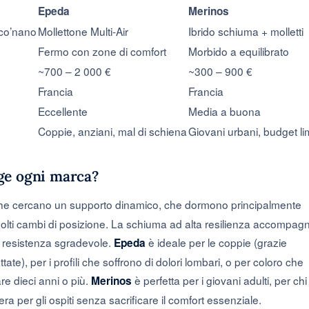
Epeda
Merinos
co’nano
Mollettone Multi-Air
Ibrido schiuma + molletti
Fermo con zone di comfort
Morbido a equilibrato
~700 – 2 000 €
~300 – 900 €
Francia
Francia
Eccellente
Media a buona
Coppie, anziani, mal di schiena
Giovani urbani, budget li
olge ogni marca?
 che cercano un supporto dinamico, che dormono principalmente
olti cambi di posizione. La schiuma ad alta resilienza accompag
 resistenza sgradevole.
è ideale per le coppie (grazie
Epeda
ate), per i profili che soffrono di dolori lombari, o per coloro che
e dieci anni o più.
è perfetta per i giovani adulti, per chi
Merinos
a per gli ospiti senza sacrificare il comfort essenziale.