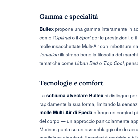
Gamma e specialità
propone una gamma interamente in sch
Bultex
come l’
o il
per le prestazioni, e il
Optimal
Sport
molle insacchettate Multi-Air con imbottiture na
illustrano bene la filosofia del march
Tentation
tematiche come
o
, pens
Urban Bed
Trop Cool
Tecnologie e comfort
La
si distingue per 
schiuma alveolare Bultex
rapidamente la sua forma, limitando la sensazi
offrono un comfort pi
molle Multi-Air di Epeda
del corpo — un approccio particolarmente appre
Merinos punta su un assemblaggio ibrido acces
quotidiano standard: il comfort è morbido e bil