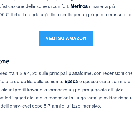
sofisticazione delle zone di comfort.
rimane la più
Merinos
900 €, il che la rende un’ottima scelta per un primo materasso o p
VEDI SU AMAZON
ione
i tra 4,2 e 4,5/5 sulle principali piattaforme, con recensioni ch
rto e la durabilità della schiuma.
è spesso citata tra i march
Epeda
 alcuni profili trovano la fermezza un po’ pronunciata all’inizio
omfort immediato, ma le recensioni a lungo termine evidenziano 
li entry-level dopo 5-7 anni di utilizzo intensivo.