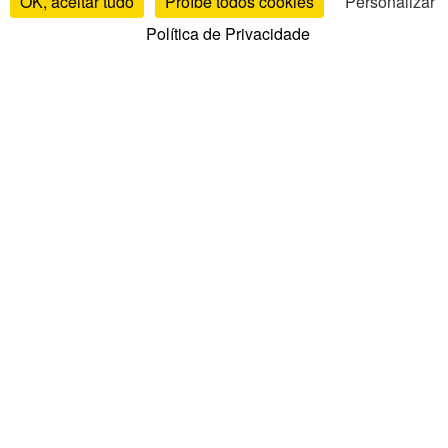
OK, aceitar tudo
Proíbe todos cookies
Personalizar
Política de Privacidade
Testes e avaliações
Testes de colchões
Avaliações por marca
Comparativo de colchões
Melhores colchões
Avaliações de estrados
Avaliações de almofadas
Avaliações de edredões
Avaliações de toppers
Guias e conselhos