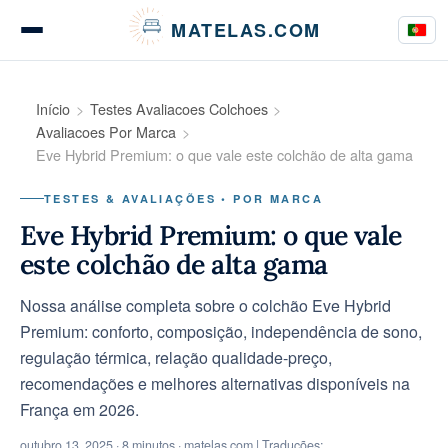
Painel de Gerenciamento de Cookies
MATELAS.COM
Testes de colchões
Início
Testes Avaliacoes Colchoes
Avaliacoes Por Marca
Eve Hybrid Premium: o que vale este colchão de alta gama
Testes de roupa de cama
TESTES & AVALIAÇÕES • POR MARCA
Eve Hybrid Premium: o que vale
este colchão de alta gama
Guias de compra
Nossa análise completa sobre o colchão Eve Hybrid
Premium: conforto, composição, independência de sono,
regulação térmica, relação qualidade-preço,
Conselhos
recomendações e melhores alternativas disponíveis na
França em 2026.
outubro 13, 2025
· 8 minutos · matelas.com | Traduções: