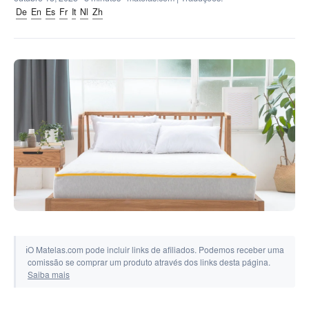
Ferramentas e simuladores
De
En
Es
Fr
It
Nl
Zh
ℹ
O Matelas.com pode incluir links de afiliados. Podemos receber uma
comissão se comprar um produto através dos links desta página.
Saiba mais