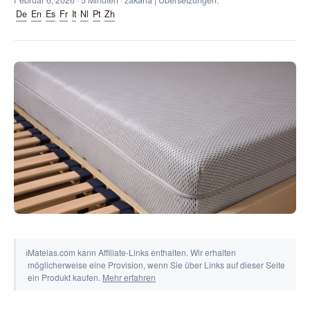
Februar 6, 2026
· 5 Minuten · zakaria | Übersetzungen:
Tools & Rechner
De
En
Es
Fr
It
Nl
Pt
Zh
ℹ
Matelas.com kann Affiliate-Links enthalten. Wir erhalten
möglicherweise eine Provision, wenn Sie über Links auf dieser Seite
ein Produkt kaufen.
Mehr erfahren