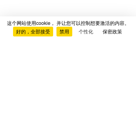
这个网站使用cookie， 并让您可以控制想要激活的内容。
好的，全部接受
禁用
个性化
保密政策
测评与意见
床垫测评与意见
品牌测评
床垫对比
床垫排行榜
床架测评
枕头测评
被子测评
床垫垫层测评