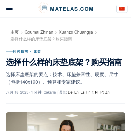
Cookie管理面板
MATELAS.COM
床垫测评与意见
主页
Goumai Zhinan
Xuanze Chuangjia
选择什么样的床垫底架？购买指南
购买指南 • 床架
床上用品测评
选择什么样的床垫底架？购买指南
选择床垫底架的要点：技术、床垫兼容性、硬度、尺寸
（包括140x190）、预算和专家建议。
购买指南
八月 18, 2025
· 1 分钟 · zakaria | 语言:
De
En
Es
Fr
It
Nl
Pt
Zh
建议