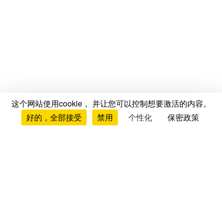
这个网站使用cookie， 并让您可以控制想要激活的内容。
好的，全部接受
禁用
个性化
保密政策
测评与意见
床垫测评与意见
品牌测评
床垫对比
床垫排行榜