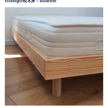
Hossegor松木床 – Biosense