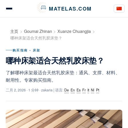
Cookie管理面板
MATELAS.COM
床垫测评与意见
主页
Goumai Zhinan
Xuanze Chuangjia
哪种床架适合天然乳胶床垫？
购买指南 • 床架
床上用品测评
哪种床架适合天然乳胶床垫？
了解哪种床架最适合天然乳胶床垫：通风、支撑、材料、
耐用性。专家购买指南。
购买指南
二月 2, 2026
· 1 分钟 · zakaria | 语言:
De
En
Es
Fr
It
Nl
Pt
建议