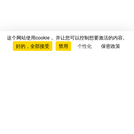
这个网站使用cookie， 并让您可以控制想要激活的内容。
好的，全部接受
禁用
个性化
保密政策
测评与意见
床垫测评与意见
品牌测评
床垫对比
床垫排行榜
床架测评
枕头测评