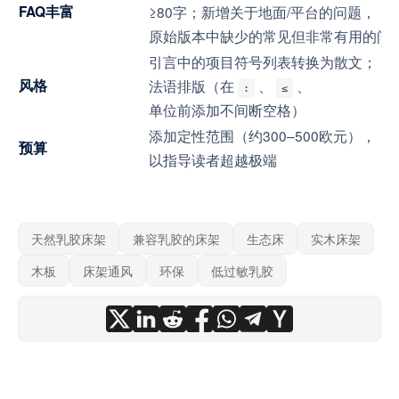
FAQ丰富
≥80字；新增关于地面/平台的问题，
原始版本中缺少的常见但非常有用的问
引言中的项目符号列表转换为散文；
风格
法语排版（在
、
、
:
≤
单位前添加不间断空格）
添加定性范围（约300–500欧元），
预算
以指导读者超越极端
天然乳胶床架
兼容乳胶的床架
生态床
实木床架
木板
床架通风
环保
低过敏乳胶