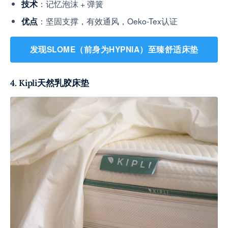
：记忆泡沫 + 弹簧
技术
：坚固支撑，有效通风，Oeko-Tex认证
优点
发现SLOME（前身为HYPNIA）至臻舒适床垫
4. Kipli天然乳胶床垫