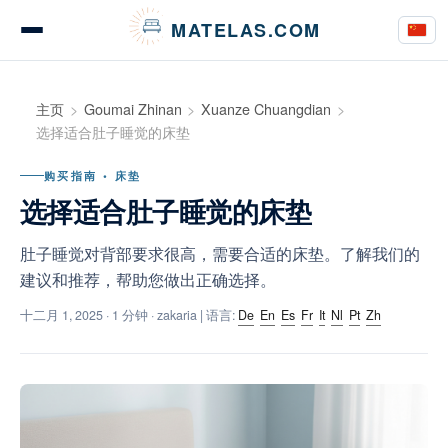
Cookie管理面板
MATELAS.COM
床垫测评与意见
主页
Goumai Zhinan
Xuanze Chuangdian
选择适合肚子睡觉的床垫
购买指南 • 床垫
床上用品测评
选择适合肚子睡觉的床垫
肚子睡觉对背部要求很高，需要合适的床垫。了解我们的
建议和推荐，帮助您做出正确选择。
购买指南
十二月 1, 2025
· 1 分钟 · zakaria | 语言:
De
En
Es
Fr
It
Nl
Pt
Zh
建议